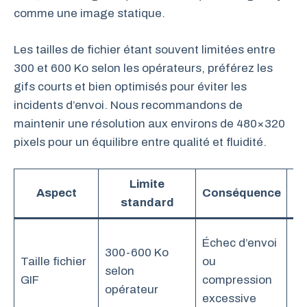
comme une image statique.
Les tailles de fichier étant souvent limitées entre
300 et 600 Ko selon les opérateurs, préférez les
gifs courts et bien optimisés pour éviter les
incidents d’envoi. Nous recommandons de
maintenir une résolution aux environs de 480×320
pixels pour un équilibre entre qualité et fluidité.
Limite
Aspect
Conséquence
standard
Co
Échec d’envoi
300-600 Ko
vi
Taille fichier
ou
selon
(E
GIF
compression
opérateur
ch
excessive