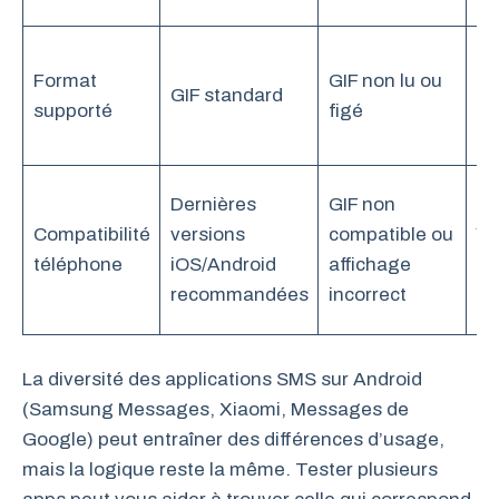
pl
Ut
Format
GIF non lu ou
fo
GIF standard
supporté
figé
cl
év
Me
Dernières
GIF non
jo
Compatibilité
versions
compatible ou
ap
téléphone
iOS/Android
affichage
de
recommandées
incorrect
me
La diversité des applications SMS sur Android
(Samsung Messages, Xiaomi, Messages de
Google) peut entraîner des différences d’usage,
mais la logique reste la même. Tester plusieurs