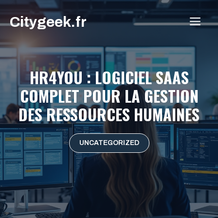
Aller
Citygeek.fr
au
ME
contenu
HR4YOU : LOGICIEL SAAS
COMPLET POUR LA GESTION
DES RESSOURCES HUMAINES
UNCATEGORIZED