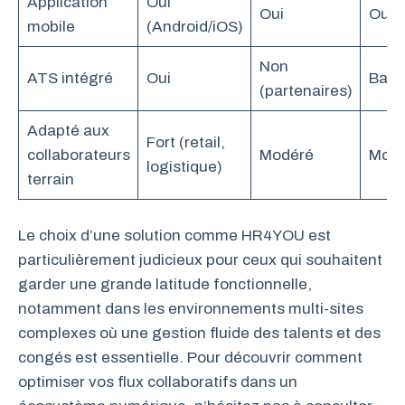
Application
Oui
Oui
Oui
mobile
(Android/iOS)
Non
ATS intégré
Oui
Basi
(partenaires)
Adapté aux
Fort (retail,
collaborateurs
Modéré
Modé
logistique)
terrain
Le choix d’une solution comme HR4YOU est
particulièrement judicieux pour ceux qui souhaitent
garder une grande latitude fonctionnelle,
notamment dans les environnements multi-sites
complexes où une gestion fluide des talents et des
congés est essentielle. Pour découvrir comment
optimiser vos flux collaboratifs dans un