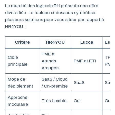
Le marché des logiciels RH présente une offre
diversifiée. Le tableau ci-dessous synthétise
plusieurs solutions pour vous situer par rapport à
HR4YOU :
Critère
HR4YOU
Lucca
Euré
PME à
Cible
TPE 
grands
PME et ETI
principale
PME
groupes
Mode de
SaaS / Cloud
SaaS
Saa
déploiement
/ On-premise
Approche
Très flexible
Oui
Oui
modulaire