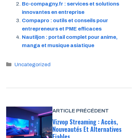
Bc-compagny.fr : services et solutions
innovantes en entreprise
Compapro : outils et conseils pour
entrepreneurs et PME efficaces
Nautiljon : portail complet pour anime,
manga et musique asiatique
Catégories
Uncategorized
ARTICLE PRÉCÉDENT
Vizvop Streaming : Accès,
Nouveautés Et Alternatives
Fiables