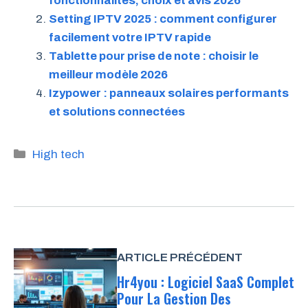
fonctionnalités, choix et avis 2026
Setting IPTV 2025 : comment configurer
facilement votre IPTV rapide
Tablette pour prise de note : choisir le
meilleur modèle 2026
Izypower : panneaux solaires performants
et solutions connectées
Catégories
High tech
ARTICLE PRÉCÉDENT
Hr4you : Logiciel SaaS Complet
Pour La Gestion Des