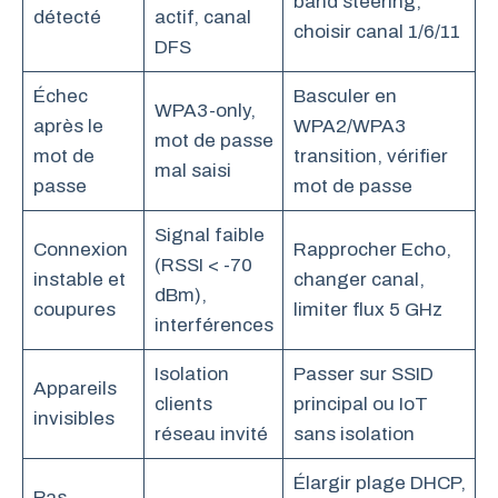
band steering,
détecté
actif, canal
choisir canal 1/6/11
DFS
Échec
Basculer en
WPA3-only,
après le
WPA2/WPA3
mot de passe
mot de
transition, vérifier
mal saisi
passe
mot de passe
Signal faible
Connexion
Rapprocher Echo,
(RSSI < -70
instable et
changer canal,
dBm),
coupures
limiter flux 5 GHz
interférences
Isolation
Passer sur SSID
Appareils
clients
principal ou IoT
invisibles
réseau invité
sans isolation
Élargir plage DHCP,
Pas